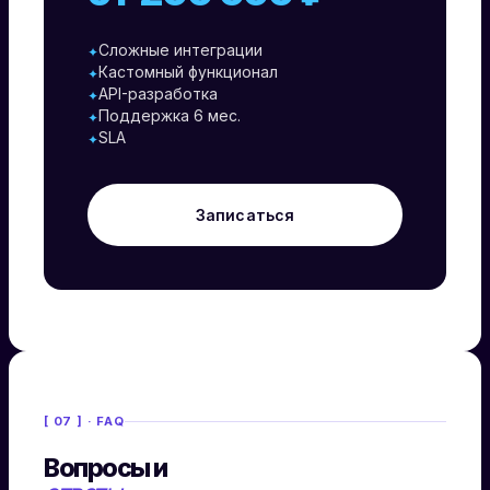
Сложные интеграции
✦
Кастомный функционал
✦
API-разработка
✦
Поддержка 6 мес.
✦
SLA
✦
Записаться
[ 07 ] · FAQ
Вопросы и