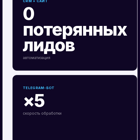
CRM + САЙТ
0
потерянных
лидов
автоматизация
TELEGRAM-БОТ
×5
скорость обработки