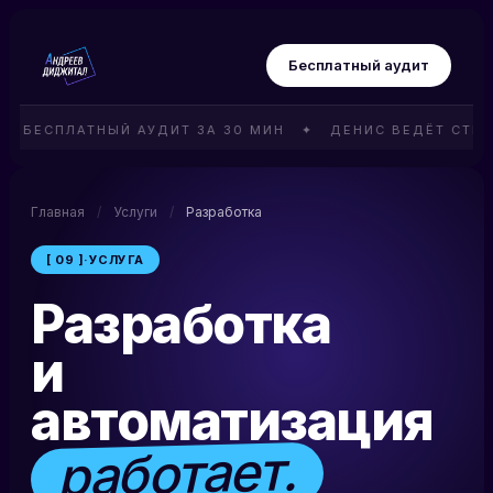
Бесплатный аудит
ЕСПЛАТНЫЙ АУДИТ ЗА 30 МИН ✦ ДЕНИС ВЕДЁТ СТРАТЕ
Главная
/
Услуги
/
Разработка
[ 09 ]
·
УСЛУГА
Разработка
и
автоматизация
работает.