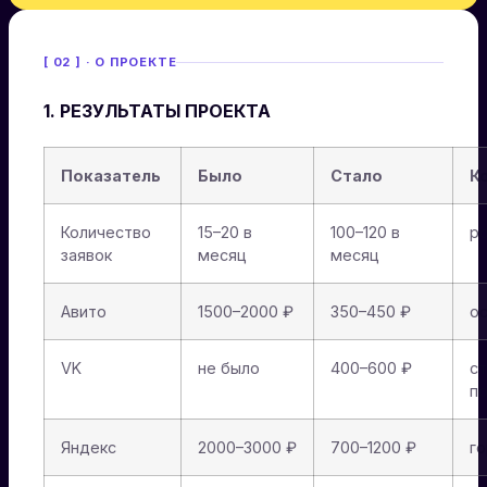
[ 02 ] · О ПРОЕКТЕ
1. РЕЗУЛЬТАТЫ ПРОЕКТА
Показатель
Было
Стало
К
Количество
15–20 в
100–120 в
ро
заявок
месяц
месяц
Авито
1500–2000 ₽
350–450 ₽
ос
VK
не было
400–600 ₽
с
п
Яндекс
2000–3000 ₽
700–1200 ₽
го