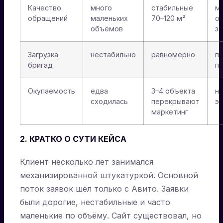
Качество
много
стабильные
м
обращений
маленьких
70–120 м²
о
объёмов
з
Загрузка
нестабильно
равномерно
п
бригад
п
Окупаемость
едва
3–4 объекта
н
сходилась
перекрывают
э
маркетинг
2. КРАТКО О СУТИ КЕЙСА
Клиент несколько лет занимался
механизированной штукатуркой. Основной
поток заявок шёл только с Авито. Заявки
были дорогие, нестабильные и часто
маленькие по объёму. Сайт существовал, но