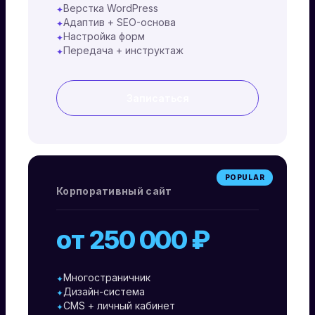
Верстка WordPress
✦
Адаптив + SEO-основа
✦
Настройка форм
✦
Передача + инструктаж
✦
Записаться
POPULAR
Корпоративный сайт
от 250 000 ₽
Многостраничник
✦
Дизайн-система
✦
CMS + личный кабинет
✦