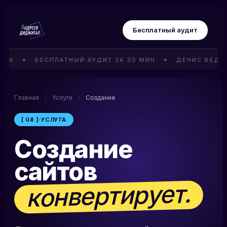
Бесплатный аудит
Х ✦ БЕСПЛАТНЫЙ АУДИТ ЗА 30 МИН ✦ ДЕНИС ВЕДЁТ С
Главная
/
Услуги
/
Создание
[ 08 ]
·
УСЛУГА
Создание
сайтов
конвертирует.