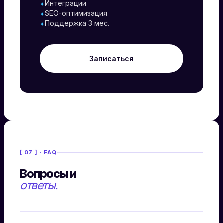
Интеграции
✦
SEO-оптимизация
✦
Поддержка 3 мес.
✦
Записаться
[ 07 ] · FAQ
Вопросы и
ответы.