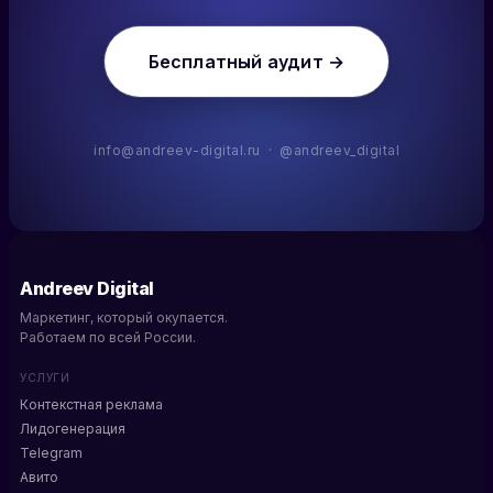
Бесплатный аудит →
info@andreev-digital.ru · @andreev_digital
Andreev Digital
Маркетинг, который окупается.
Работаем по всей России.
УСЛУГИ
Контекстная реклама
Лидогенерация
Telegram
Авито