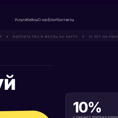
Услуги
Кейсы
О нас
Блог
Контакты
ЫПЛАТА РАЗ В МЕСЯЦ НА КАРТУ ✦ 12 ЛЕТ НА РЫНКЕ · 
уй
10%
с каждого платежа клие