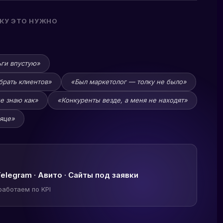
ЕКУ ЭТО НУЖНО
ьги впустую»
брать клиентов»
«Был маркетолог — толку не было»
не знаю как»
«Конкуренты везде, а меня не находят»
сяце»
Telegram · Авито · Сайты под заявки
 работаем по KPI