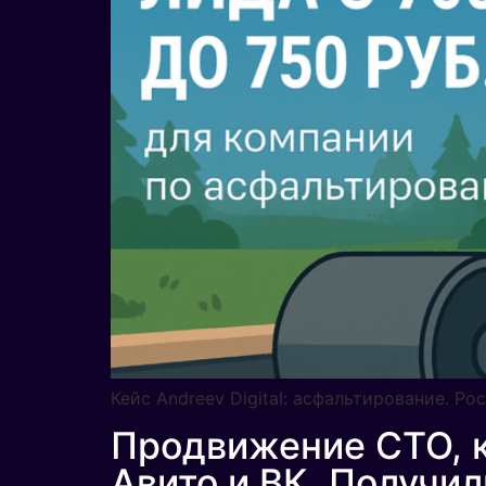
Кейс Andreev Digital: асфальтирование. Ро
Продвижение СТО, к
Авито и ВК. Получи