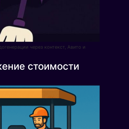
догенерации через контекст, Авито и
жение стоимости