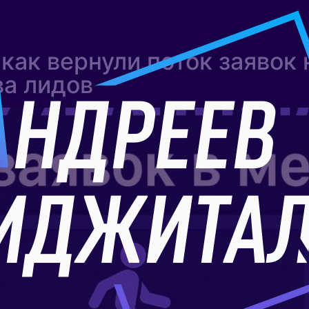
как вернули поток заявок 
ва лидов