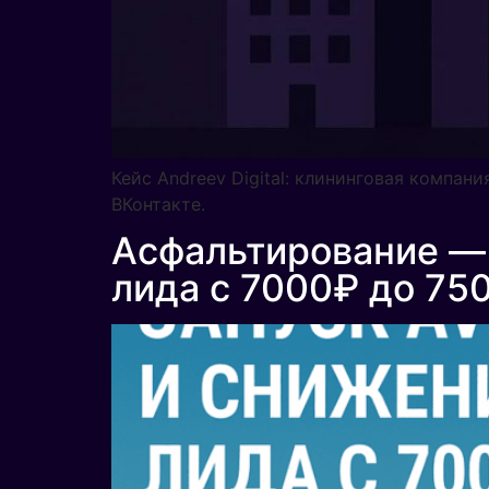
Кейс Andreev Digital: клининговая компан
ВКонтакте.
Асфальтирование — 
лида с 7000₽ до 75