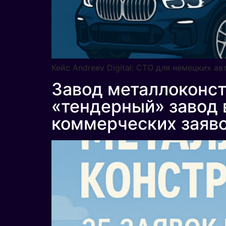
Кейс Andreev Digital: СТО для немецких а
Завод металлоконст
«тендерный» завод 
коммерческих заяв