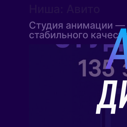
Ниша:
Авито
Студия анимации — 
стабильного качест