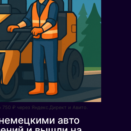
о 750 ₽ через Яндекс.Директ и Авито.
 немецкими авто
щений и вышли на