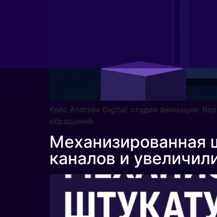
Кейс Andreev Digital: студия анимации. В
обращений.
Механизированная ш
каналов и увеличили