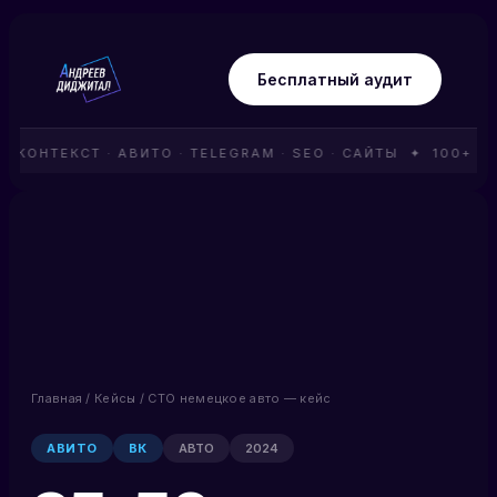
Бесплатный аудит
КОНТЕКСТ · АВИТО · TELEGRAM · SEO · САЙТЫ ✦ 100+ П
Главная
/
Кейсы
/ СТО немецкое авто — кейс
АВИТО
ВК
АВТО
2024