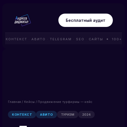
Бесплатный аудит
КОНТЕКСТ · АВИТО · TELEGRAM · SEO · САЙТЫ ✦ 100+ П
Главная
/
Кейсы
/ Продвижение турфирмы — кейс
КОНТЕКСТ
АВИТО
ТУРИЗМ
2024