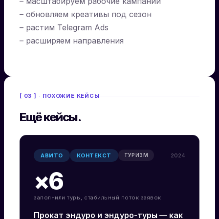
– масштабируем рабочие кампании
– обновляем креативы под сезон
– растим Telegram Ads
– расширяем направления
[ 03 ] · ПОХОЖИЕ КЕЙСЫ
Ещё кейсы.
АВИТО
КОНТЕКСТ
2024
ТУРИЗМ
×6
заполнили туры, стабильный поток заявок
Прокат эндуро и эндуро-туры — как