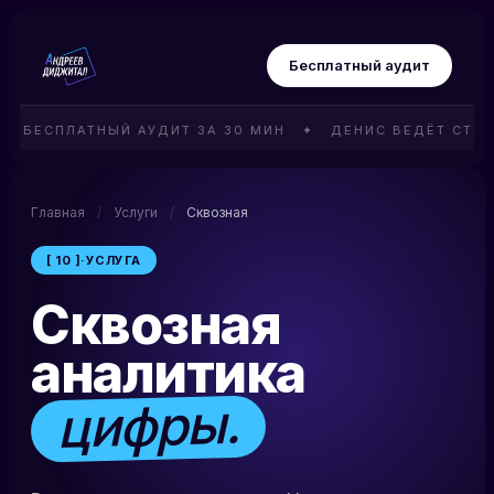
Бесплатный аудит
БЕСПЛАТНЫЙ АУДИТ ЗА 30 МИН ✦ ДЕНИС ВЕДЁТ СТРАТЕ
Главная
/
Услуги
/
Сквозная
[ 10 ]
·
УСЛУГА
Сквозная
аналитика
цифры.