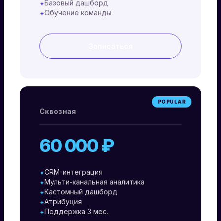
Базовый дашборд
✦
Обучение команды
✦
Записаться
POPULAR
Сквозная
60 000 ₽
CRM-интеграция
✦
Мульти-канальная аналитика
✦
Кастомный дашборд
✦
Атрибуция
✦
Поддержка 3 мес.
✦