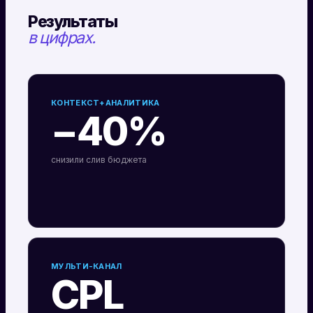
Результаты
в цифрах.
КОНТЕКСТ+АНАЛИТИКА
−40%
снизили слив бюджета
МУЛЬТИ-КАНАЛ
CPL