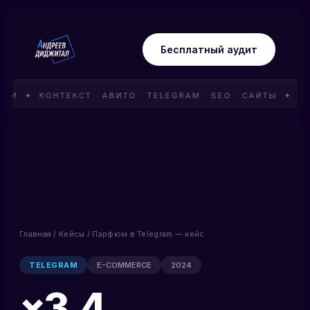
Бесплатный аудит
МИ ✦ КОНТЕКСТ · АВИТО · TELEGRAM · SEO · САЙТЫ ✦ 1
Главная
/
Кейсы
/ Парфюм в Telegram — кейс
TELEGRAM
E-COMMERCE
2024
×3.4