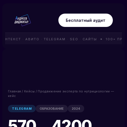
Бесплатный аудит
НТЕКСТ · АВИТО · TELEGRAM · SEO · САЙТЫ ✦ 100+ ПРО
Главная
/
Кейсы
/ Продвижение эксперта по нутрициологии —
кейс
TELEGRAM
ОБРАЗОВАНИЕ
2024
570→4200